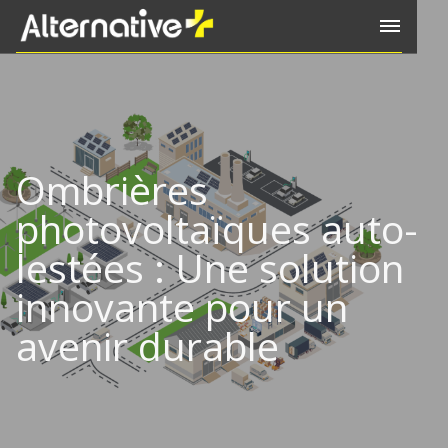
Ombrières
photovoltaïques auto-
lestées : Une solution
innovante pour un
avenir durable