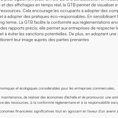
es et des affichages en temps réel, la GTB permet de visualise
 ressources. Cela encourage les occupants à adopter des com
 et à adopter des pratiques éco-responsables. En sensibilisant 
long terme. La GTB facilite la conformité aux réglementations env
es rapports précis, elle permet aux entreprises de respecter l
et à éviter les sanctions potentielles. De plus, en adoptant une
éliorent leur image auprès des parties prenantes
nomiques et écologiques considérables pour les entreprises commerciales.
la maintenance, de réaliser des économies d'échelle et de promouvoir une amél
ace des ressources, à la conformité réglementaire et à la responsabilité socia
onomies financières significatives tout en agissant en faveur d'un avenir pl