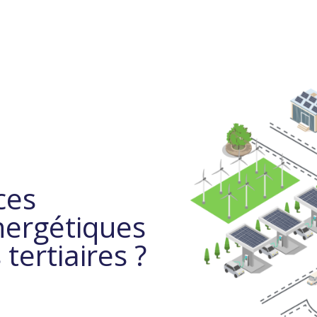
ces
nergétiques
tertiaires ?