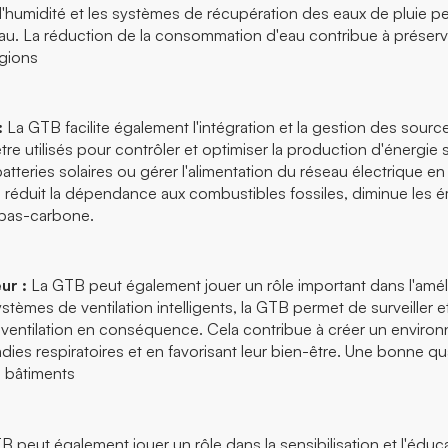
s d'humidité et les systèmes de récupération des eaux de pluie p
eau. La réduction de la consommation d'eau contribue à préserv
égions
:
La GTB facilite également l'intégration et la gestion des sour
 utilisés pour contrôler et optimiser la production d'énergie 
atteries solaires ou gérer l'alimentation du réseau électrique en
TB réduit la dépendance aux combustibles fossiles, diminue les é
 bas-carbone.
ur :
La GTB peut également jouer un rôle important dans l'amélior
èmes de ventilation intelligents, la GTB permet de surveiller et d
e ventilation en conséquence. Cela contribue à créer un environn
es respiratoires et en favorisant leur bien-être. Une bonne qualit
 bâtiments
TB peut également jouer un rôle dans la sensibilisation et l'édu