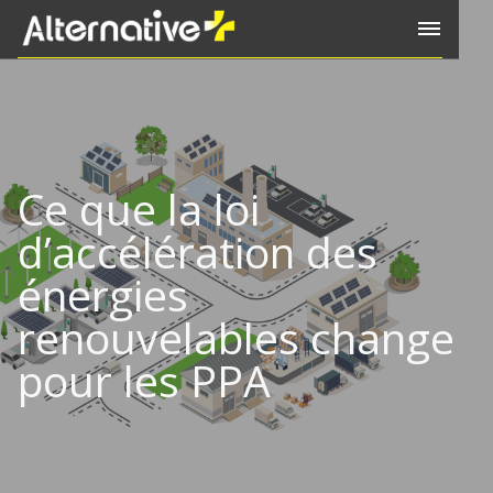
Ce que la loi
d’accélération des
énergies
renouvelables change
pour les PPA