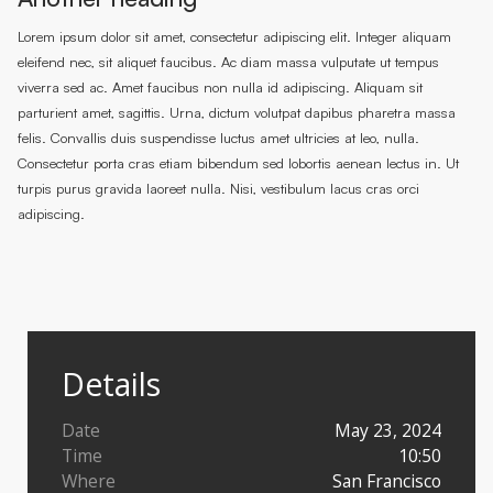
Lorem ipsum dolor sit amet, consectetur adipiscing elit. Integer aliquam
eleifend nec, sit aliquet faucibus. Ac diam massa vulputate ut tempus
viverra sed ac. Amet faucibus non nulla id adipiscing. Aliquam sit
parturient amet, sagittis. Urna, dictum volutpat dapibus pharetra massa
felis. Convallis duis suspendisse luctus amet ultricies at leo, nulla.
Consectetur porta cras etiam bibendum sed lobortis aenean lectus in. Ut
turpis purus gravida laoreet nulla. Nisi, vestibulum lacus cras orci
adipiscing.
Details
Date
May 23, 2024
Time
10:50
Where
San Francisco