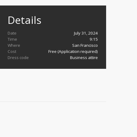
Details
Date
July 31, 2024
Time
9:15
Where
San Francisco
Cost
Free (Application required)
Dress code
Business attire