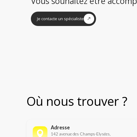
Vous souhaitez être accomp
Je contacte un spécialiste
Où nous trouver ?
Adresse
142 avenue des Champs-Elysées,