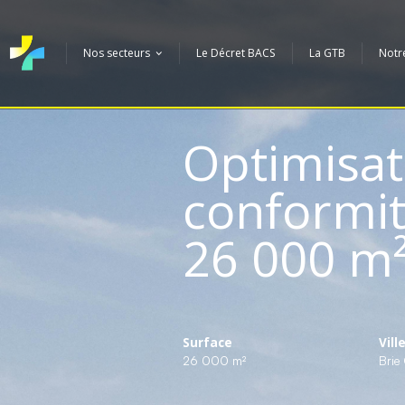
Nos secteurs
Le Décret BACS
La GTB
Notr
Optimisat
conformit
26 000 m
Surface
Vill
26 000 m²
Brie