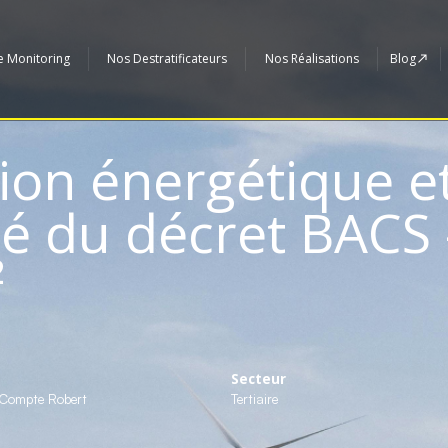
e Monitoring
Nos Destratificateurs
Nos Réalisations
Blog
ion énergétique e
é du décret BACS 
²
e
Secteur
 Compte Robert
Tertiaire