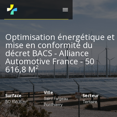
Optimisation énergétique et
mise en conformité du
décret BACS - Alliance
Automotive France - 50
616,8 M²
Ville
Surface
Secteur
Saint Fargeau
50 616,8 m²
Tertiaire
Ponthierry