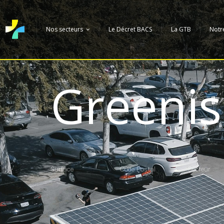
Nos secteurs
Le Décret BACS
La GTB
Notr
Greeni
Surface
Code Postal
Secteur